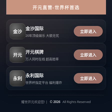
开元直营-世界杯首选
金沙国际
金沙
立即进入
20年顶级娱乐 大额无忧
开元棋牌
开元
立即进入
万人同时在线 超高赔率
永利国际
永利
立即进入
世界杯指定平台 福利爆炸
耀世开元欢迎您! |
© 2026
All Rights Reserved